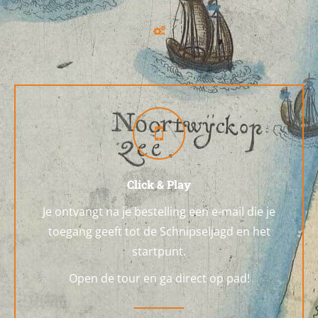
Click & Play
Je ontvangt na je bestelling een e-mail die je
toegang geeft tot de Schnipseljagd en het
startpunt.
Open de tour en ga direct op pad!