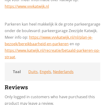
https://www.vvvkatwijk.nl
Parkeren kan heel makkelijk ik de grote parkeergarage
onder de boulevard: parkeergarage Zeezijde Katwijk.
Meer info op:
https://www.vvvkatwijk.nl/nl/plan-je-
bezoek/bereikbaarheid-en-parkeren
en op
https://www.katwijk.nl/recreatie/betaald-parkeren-op-
straat
.
Taal
Duits
,
Engels
,
Nederlands
Reviews
Only logged in customers who have purchased this
product may leave a review.