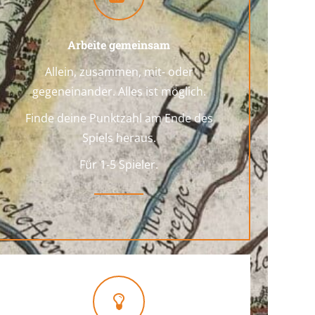
Arbeite gemeinsam
Allein, zusammen, mit- oder
gegeneinander. Alles ist möglich.
Finde deine Punktzahl am Ende des
Spiels heraus.
Für 1-5 Spieler.