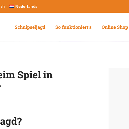
ish
Nederlands
Schnipseljagd
So funktioniert’s
Online Shop
im Spiel in
?
jagd?