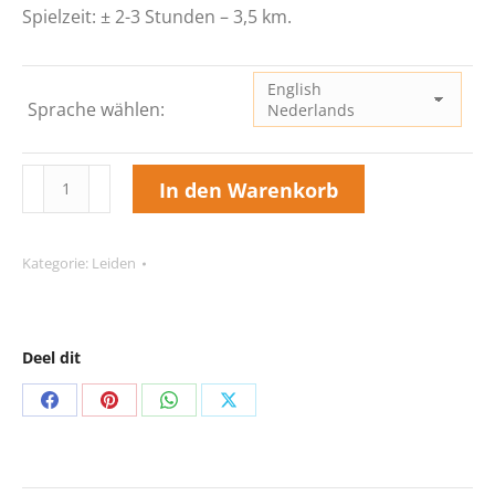
Spielzeit: ± 2-3 Stunden – 3,5 km.
Sprache wählen:
Schnipseljagd
In den Warenkorb
Leiden
Stückzahl
Kategorie:
Leiden
Deel dit
Share
Share
Share
Share
on
on
on
on
Facebook
Pinterest
WhatsApp
X