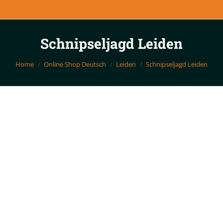
Schnipseljagd Leiden
Sie sind hier:
Home
Online Shop Deutsch
Leiden
Schnipseljagd Leiden